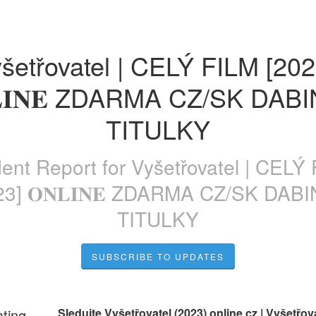
šetřovatel | CELÝ FILM [2023
𝐋𝐈𝐍𝐄 ZDARMA CZ/SK DABIN
TITULKY
dent Report for
Vyšetřovatel | CELÝ
23] 𝐎𝐍𝐋𝐈𝐍𝐄 ZDARMA CZ/SK DABI
TITULKY
SUBSCRIBE TO UPDATES
ating
Sledujte Vyšetřovatel (2023) online cz | Vyšetřova