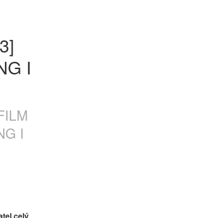
] 
G I 
 FILM
NG I
tel celý 