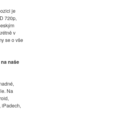
zici je 
D 720p, 
českým 
rétně v 
y se o vše 
 na naše 
nadné, 
le. Na 
oid, 
 iPadech, 