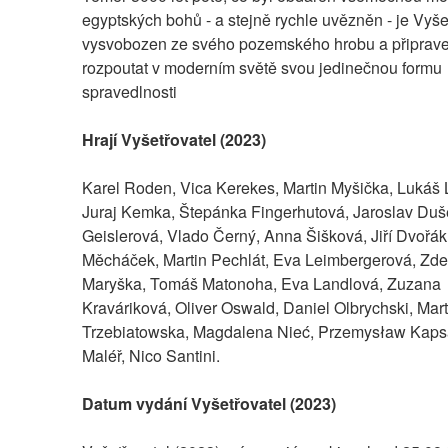
egyptských bohů - a stejně rychle uvězněn - je Vyšet
vysvobozen ze svého pozemského hrobu a připrave
rozpoutat v moderním světě svou jedinečnou formu 
spravedlnosti
Hrají Vyšetřovatel (2023)
Karel Roden, Vica Kerekes, Martin Myšička, Lukáš L
Juraj Kemka, Štepánka Fingerhutová, Jaroslav Duše
Geislerová, Vlado Černý, Anna Šišková, Jiří Dvořák
Měcháček, Martin Pechlát, Eva Leimbergerová, Zde
Maryška, Tomáš Matonoha, Eva Landlová, Zuzana 
Kraváriková, Oliver Oswald, Daniel Olbrychski, Ma
Trzebiatowska, Magdalena Nieć, Przemysław Kapsa
Maléř, Nico Santini.
Datum vydání Vyšetřovatel (2023)