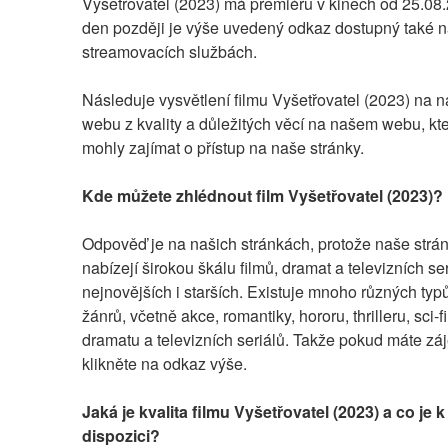
Vyšetřovatel (2023) má premiéru v kinech od 25.08.
den později je výše uvedený odkaz dostupný také n
streamovacích službách.
Následuje vysvětlení filmu Vyšetřovatel (2023) na 
webu z kvality a důležitých věcí na našem webu, kte
mohly zajímat o přístup na naše stránky.
Kde můžete zhlédnout film Vyšetřovatel (2023)?
Odpověď je na našich stránkách, protože naše strán
nabízejí širokou škálu filmů, dramat a televizních seri
nejnovějších i starších. Existuje mnoho různých typů
žánrů, včetně akce, romantiky, hororu, thrilleru, sci-fi
dramatu a televizních seriálů. Takže pokud máte záj
klikněte na odkaz výše.
Jaká je kvalita filmu Vyšetřovatel (2023) a co je k 
dispozici?