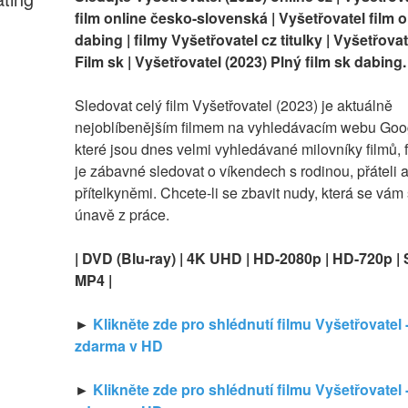
film online česko-slovenská | Vyšetřovatel film on
dabing | filmy Vyšetřovatel cz titulky | Vyšetřovat
Film sk | Vyšetřovatel (2023) Plný film sk dabing.
Sledovat celý film Vyšetřovatel (2023) je aktuálně 
nejoblíbenějším filmem na vyhledávacím webu Googl
které jsou dnes velmi vyhledávané milovníky filmů, fi
je zábavné sledovat o víkendech s rodinou, přáteli a
přítelkyněmi. Chcete-li se zbavit nudy, která se vám 
únavě z práce.
| DVD (Blu-ray) | 4K UHD | HD-2080p | HD-720p | 
MP4 |
► 
Klikněte zde pro shlédnutí filmu Vyšetřovatel -
zdarma v HD
► 
Klikněte zde pro shlédnutí filmu Vyšetřovatel -