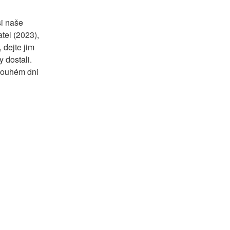
i naše 
el (2023), 
dejte jim 
dostali. 
louhém dni 