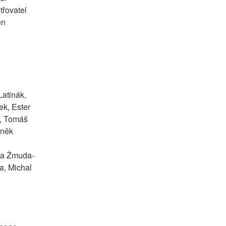
řovatel  
n 
atinák, 
k, Ester 
, Tomáš 
něk 
rta Żmuda-
, Michal 