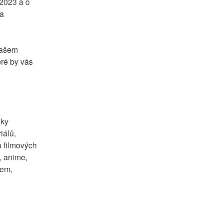
2023 a o 
a 
našem 
ré by vás 
ky 
álů, 
 filmových 
, anime, 
em, 