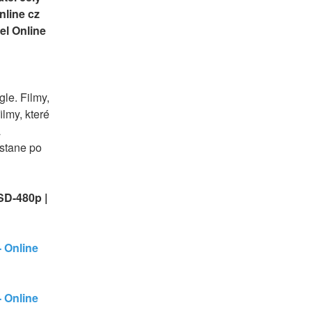
line cz 
el Online 
e. Filmy, 
lmy, které 
 
stane po 
SD-480p | 
 Online 
 Online 