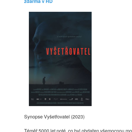
zdarma v HD
Synopse Vyšetřovatel (2023)
Téměř 5000 let poté, co byl obdařen všemocnou moc