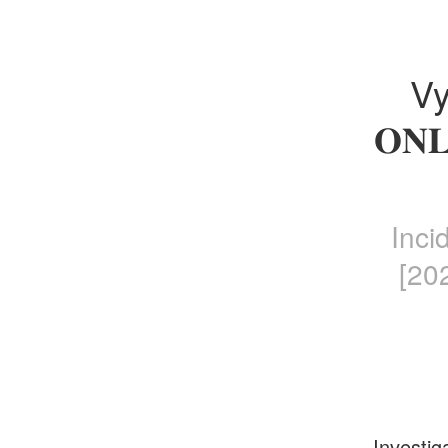
Vy
𝐎𝐍
Inci
[20
Investig