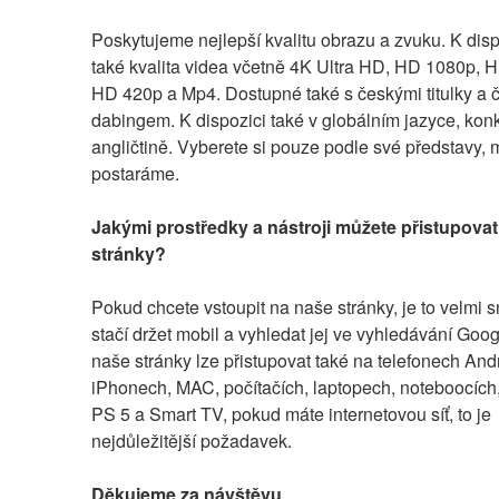
Poskytujeme nejlepší kvalitu obrazu a zvuku. K dispo
také kvalita videa včetně 4K Ultra HD, HD 1080p, H
HD 420p a Mp4. Dostupné také s českými titulky a 
dabingem. K dispozici také v globálním jazyce, konk
angličtině. Vyberete si pouze podle své představy, m
postaráme.
Jakými prostředky a nástroji můžete přistupovat
stránky?
Pokud chcete vstoupit na naše stránky, je to velmi s
stačí držet mobil a vyhledat jej ve vyhledávání Goog
naše stránky lze přistupovat také na telefonech Andr
iPhonech, MAC, počítačích, laptopech, noteboocích,
PS 5 a Smart TV, pokud máte internetovou síť, to je 
nejdůležitější požadavek.
Děkujeme za návštěvu